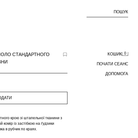
ПОШУК
0
ПОЛО СТАНДАРТНОГО
КОШИК
ВНИ
ПОЧАТИ СЕАНС
ДОПОМОГА
ОДАТИ
ного крою зі штапельної тканини з
 комір із застібкою на ґудзики
ка в рубчик по краях.