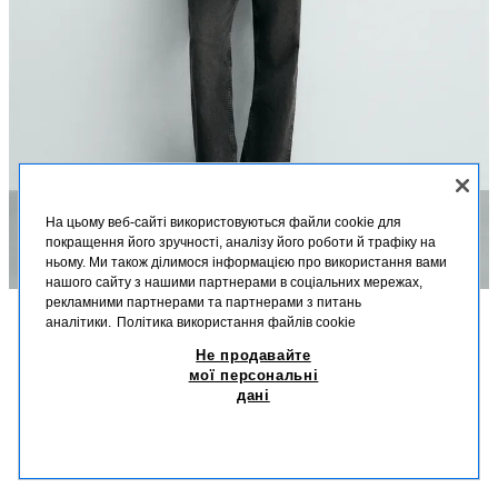
На цьому веб-сайті використовуються файли cookie для
покращення його зручності, аналізу його роботи й трафіку на
ньому. Ми також ділимося інформацією про використання вами
нашого сайту з нашими партнерами в соціальних мережах,
рекламними партнерами та партнерами з питань
аналітики.
Політика використання файлів cookie
ОПИС
СКЛАД
РОЗМІРИ
Не продавайте
ТРИКОТАЖНА СОРОЧКА-ПОЛО В РУБЧИК
мої персональні
Зріст моделі: 186 cm
дані
1 599,00 UAH
-75%
399,00 UAH
Трикотажна сорочка-поло стандартного крою з пряжі з домішками
399
ліоцелу. Класичний комір із застібкою на ґудзики спереду та короткими
СХОЖІ ТОВАРИ
рукавами. Окантовка в рубчик по краях.
НЕМАЄ В НАЯВНОСТІ
СІРОВАТО-БЕЖЕВИЙ КОЛІР
4938/435/712