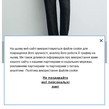
На цьому веб-сайті використовуються файли cookie для
покращення його зручності, аналізу його роботи й трафіку на
ньому. Ми також ділимося інформацією про використання вами
нашого сайту з нашими партнерами в соціальних мережах,
рекламними партнерами та партнерами з питань
аналітики.
Політика використання файлів cookie
ОПИС
СКЛАД
РОЗМІРИ
Не продавайте
СМУГАСТА ТРИКОТАЖНА ФУТБОЛКА З БАВОВНИ ТА
ЛЬОНУ
мої персональні
Зріст моделі: 188 cm
дані
1 599,00 UAH
-75%
399,00 UAH
Трикотажна футболка стандартного крою зі штапельної пряжі, бавовни
399
та льону. Круглий виріз і довгі рукави. Оздоблення в рубчик.
СХОЖІ ТОВАРИ
БЛАКИТНИЙ
3166/414/400
НЕМАЄ В НАЯВНОСТІ