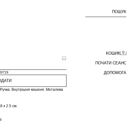
ПОШУК
0
КОШИК
ПОЧАТИ СЕАНС
0/719
ДОПОМОГА
ОДАТИ
. Ручка. Внутрішня кишеня. Металева
 x 2.5 см.
І