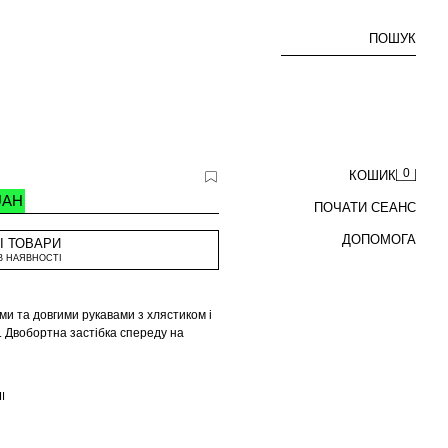
ПОШУК
0
КОШИК
UAH
ПОЧАТИ СЕАНС
ДОПОМОГА
І ТОВАРИ
В НАЯВНОСТІ
ми та довгими рукавами з хлястиком і
. Двобортна застібка спереду на
І