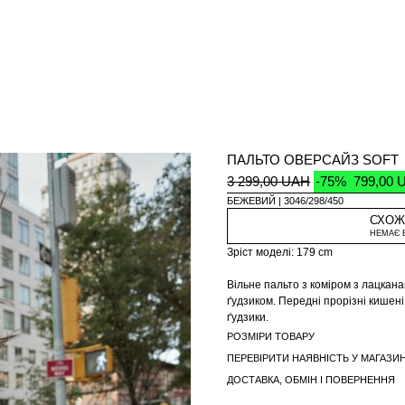
ПАЛЬТО ОВЕРСАЙЗ SOFT
3 299,00 UAH
-75%
799,00 
БЕЖЕВИЙ
3046/298/450
СХОЖ
НЕМАЄ 
Зріст моделі: 179 cm
Вільне пальто з коміром з лацкана
ґудзиком. Передні прорізні кишені
ґудзики.
РОЗМІРИ ТОВАРУ
ПЕРЕВІРИТИ НАЯВНІСТЬ У МАГАЗИН
ДОСТАВКА, ОБМІН І ПОВЕРНЕННЯ