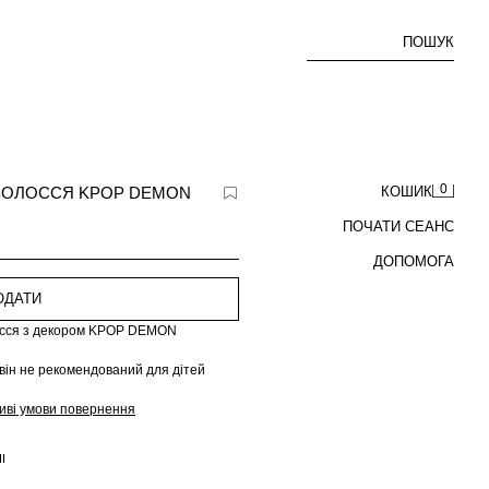
ПОШУК
0
Я ВОЛОССЯ KPOP DEMON
КОШИК
ПОЧАТИ СЕАНС
ДОПОМОГА
ОДАТИ
олосся з декором KPOP DEMON
 він не рекомендований для дітей
иві умови повернення
І