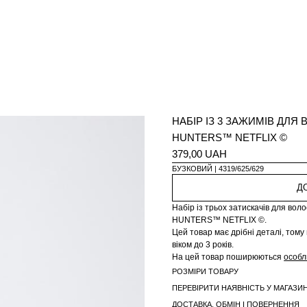
НАБІР ІЗ 3 ЗАЖИМІВ ДЛ
HUNTERS™ NETFLIX ©
379,00 UAH
БУЗКОВИЙ
4319/625/629
Д
Набір із трьох затискачів для в
HUNTERS™ NETFLIX ©.
Цей товар має дрібні деталі, тому
віком до 3 років.
На цей товар поширюються
особл
РОЗМІРИ ТОВАРУ
ПЕРЕВІРИТИ НАЯВНІСТЬ У МАГАЗИН
ДОСТАВКА, ОБМІН І ПОВЕРНЕННЯ