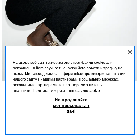
На цьому веб-сайті використовуються файли cookie для
покращення його зручності, аналізу його роботи й трафіку на
ньому. Ми також ділимося інформацією про використання вами
нашого сайту з нашими партнерами в соціальних мережах,
рекламними партнерами та партнерами з питань
аналітики.
Політика використання файлів cookie
ОПИС
СКЛАД
РОЗМІРИ
Не продавайте
мої персональні
Зріст моделі: 178 cm
МЕТАЛІЗОВАНІ БОСОНІЖКИ НА ПІДБОРАХ ІЗ БАНТОМ
дані
1 899,00 UAH
Босоніжки з металізованим ефектом. Декоративний бант спереду.
Тонкі високі підбори з металізованим ефектом. Закруглений носок.
1 
ДОДАТИ
ЗОЛОТИСТИЙ
2300/810/091
Висота підборів: 8 см.