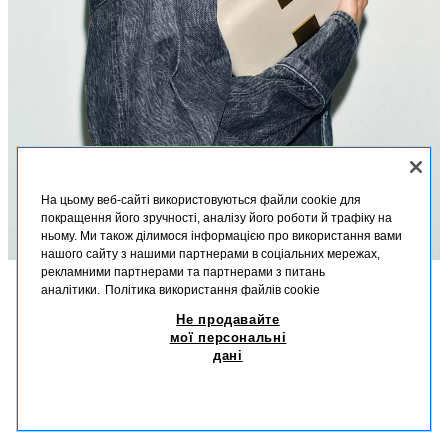
На цьому веб-сайті використовуються файли cookie для
покращення його зручності, аналізу його роботи й трафіку на
ньому. Ми також ділимося інформацією про використання вами
нашого сайту з нашими партнерами в соціальних мережах,
рекламними партнерами та партнерами з питань
аналітики.
Політика використання файлів cookie
ОПИС
СКЛАД
РОЗМІРИ
Не продавайте
КЛАТЧ З МЕТАЛЕВИМ ОЗДОБЛЕННЯМ
мої персональні
Зріст моделі: 178 cm
дані
2 199,00 UAH
-63%
799,00 UAH
Жорсткий клатч. Знімний ланцюжок через плече. Внутрішня підкладка.
799
Застібка на кнопку.
СХОЖІ ТОВАРИ
НЕМАЄ В НАЯВНОСТІ
СІРОВАТО-БЕЖЕВИЙ КОЛІР
6407/710/719
Висота x довжина x ширина: 11 x 18.5 x 5 см.