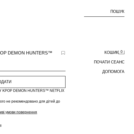
ПОШУК
0
POP DEMON HUNTERS™
КОШИК
ПОЧАТИ СЕАНС
ДОПОМОГА
ОДАТИ
RPY KPOP DEMON HUNTERS™ NETFLIX
його не рекомендовано для дітей до
иві умови повернення
І