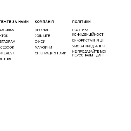
ТЕЖТЕ ЗА НАМИ
КОМПАНІЯ
ПОЛІТИКИ
ОЗСИЛКА
ПРО НАС
ПОЛІТИКА
КОНФІДЕНЦІЙНОСТІ
IKTOK
JOIN LIFE
ВИКОРИСТАННЯ ШІ
NSTAGRAM
ОФІСИ
УМОВИ ПРИДБАННЯ
ACEBOOK
МАГАЗИНИ
НЕ ПРОДАВАЙТЕ МОЇ
INTEREST
СПІВПРАЦЯ З НАМИ
ПЕРСОНАЛЬНІ ДАНІ
OUTUBE