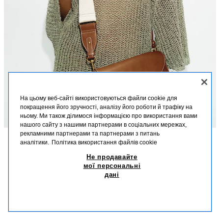
На цьому веб-сайті використовуються файли cookie для
покращення його зручності, аналізу його роботи й трафіку на
ньому. Ми також ділимося інформацією про використання вами
нашого сайту з нашими партнерами в соціальних мережах,
рекламними партнерами та партнерами з питань
аналітики.
Політика використання файлів cookie
ОПИС
КОЛІР
СКЛАД
РОЗМІРИ
Не продавайте
ДОВГА СУМКА-МЕСЕНДЖЕР
мої персональні
Зріст моделі: 174 cm
дані
1 599,00 UAH
-68%
499,00 UAH
Довга сумка. Контрастні кольорові шви на корпусі. Зовнішня кишеня на
499
магнітній кнопці. Подвійний регульований ремінець через плече, один
СХОЖІ ТОВАРИ
з яких тканинний. Внутрішнє відділення на блискавці. Застібка на
НЕМАЄ В НАЯВНОСТІ
ТЕМНИЙ КОЛІР ЗАСМАГИ
6054/710/709
клапан і металеву застібку.