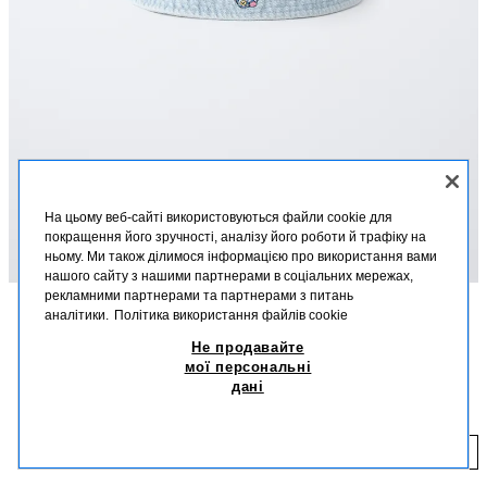
На цьому веб-сайті використовуються файли cookie для
покращення його зручності, аналізу його роботи й трафіку на
ньому. Ми також ділимося інформацією про використання вами
нашого сайту з нашими партнерами в соціальних мережах,
рекламними партнерами та партнерами з питань
аналітики.
Політика використання файлів cookie
ОПИС
СКЛАД
РОЗМІРИ
Не продавайте
ДЖИНСОВА ПАНАМА KPOP DEMON HUNTERS™ NETFLIX
мої персональні
Джинсова панама. Деталі вишивки KPOP DEMON HUNTERS™
©
дані
NETFLIX ©.
579,00 UAH
СВІТЛО-СИНІЙ
0653/642/406
57
ДОДАТИ