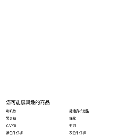
您可能感興趣的商品
喇叭款
舒適寬松版型
緊身褲
條紋
CAPRI
剪洞
黑色牛仔褲
灰色牛仔褲