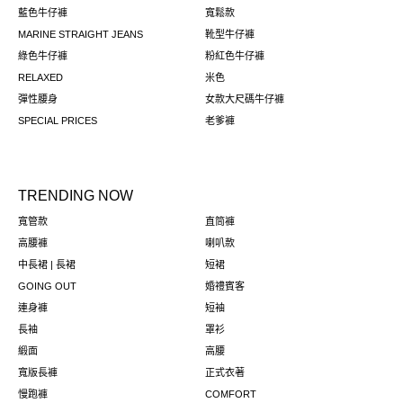
藍色牛仔褲
寬鬆款
MARINE STRAIGHT JEANS
靴型牛仔褲
綠色牛仔褲
粉紅色牛仔褲
RELAXED
米色
彈性腰身
女款大尺碼牛仔褲
SPECIAL PRICES
老爹褲
TRENDING NOW
寬管款
直筒褲
高腰褲
喇叭款
中長裙 | 長裙
短裙
GOING OUT
婚禮賓客
連身褲
短袖
長袖
罩衫
緞面
高腰
寬版長褲
正式衣著
慢跑褲
COMFORT