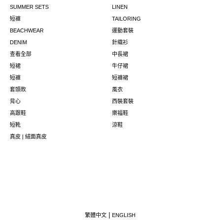
SUMMER SETS
LINEN
短褲
TAILORING
BEACHWEAR
運動套裝
DENIM
針織衫
查看全部
中長裙
短裙
牛仔裙
短褲
短褲裙
套頭款
風衣
背心
西裝套裝
高跟鞋
樂福鞋
短靴
涼鞋
真皮 | 絨面真皮
繁體中文
ENGLISH