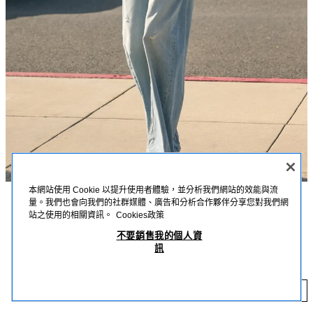
本網站使用 Cookie 以提升使用者體驗，並分析我們網站的效能與流
量。我們也會向我們的社群媒體、廣告和分析合作夥伴分享您對我們網
描述
詳細資訊
MEASUREMENTS
站之使用的相關資訊。
Cookies政策
不要銷售我的個人資
中腰牛仔褲；標準長度；褲耳及反摺褲頭設計；五口袋；褪色刷紋及剪破細
TRF 中腰剪破反摺褲頭牛仔褲
訊
節；拉鍊褲襠，頂部配金屬鈕扣閉合。
NT$ 1,790
淡藍色
5575/614/441
NT
添加