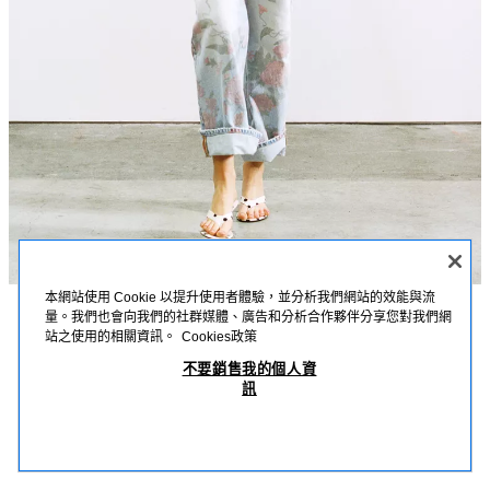
本網站使用 Cookie 以提升使用者體驗，並分析我們網站的效能與流
量。我們也會向我們的社群媒體、廣告和分析合作夥伴分享您對我們網
描述
詳細資訊
MEASUREMENTS
站之使用的相關資訊。
Cookies政策
SUPIMA® 撞色袖 T 恤
不要銷售我的個人資
模特兒身高：178 cm
訊
NT$ 890
-80%
NT$ 178
修身版 - 圓領 - 常規長度 - 長袖
NT$ 
查看相似產品
Supima® 棉質 T 恤；圓領；撞色長袖；直筒下襬。
OUT OF STOCK
粉紅色 / 白色
0264/120/046