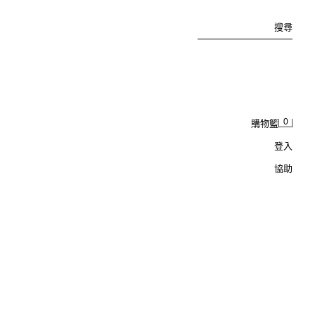
搜尋
0
購物籃
登入
協助
6-14 歲/ KPOP DEMON HUNTERS™ NETFLIX © 三件裝內褲