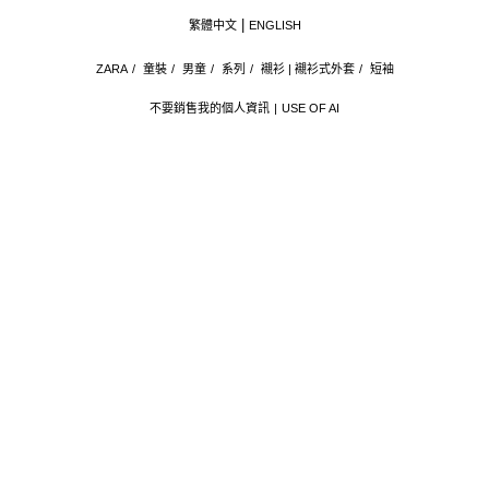
繁體中文
ENGLISH
ZARA
/
童裝
/
男童
/
系列
/
襯衫 | 襯衫式外套
/
短袖
不要銷售我的個人資訊
USE OF AI