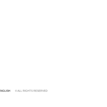
ENGLISH
© ALL RIGHTS RESERVED