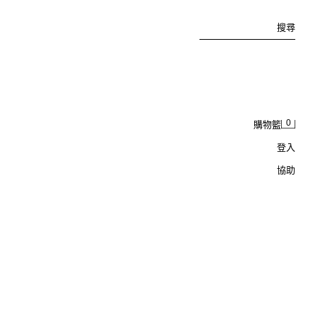
搜尋
0
購物籃
登入
協助
ZARA TIMELESS - 色塊拼接條紋 T 恤