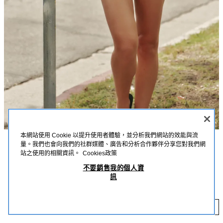
本網站使用 Cookie 以提升使用者體驗，並分析我們網站的效能與流
量。我們也會向我們的社群媒體、廣告和分析合作夥伴分享您對我們網
描述
詳細資訊
MEASUREMENTS
站之使用的相關資訊。
Cookies政策
不要銷售我的個人資
模特兒身高：165 cm
GINGHAM 格紋氣球下襬繞頸上衣
訊
NT$ 1,190
-80%
NT$ 238
繞頸上衣；露背設計；對比色內襯；氣球下襬；領口繫帶閉合。
橘白色
3152/042/048
NT
添加