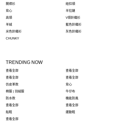
開襟衫
紐扣領
背心
半拉鏈
高領
V領針織衫
羊絨
藍色針織衫
米色針織衫
灰色針織衫
CHUNKY
TRENDING NOW
查看全部
查看全部
查看全部
查看全部
仿皮革款
背心
棉服 | 羽絨服
牛仔布
防水款
機能防風
查看全部
查看全部
船鞋
運動鞋
查看全部