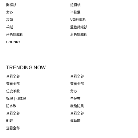
開襟衫
紐扣領
背心
半拉鏈
高領
V領針織衫
羊絨
藍色針織衫
米色針織衫
灰色針織衫
CHUNKY
TRENDING NOW
查看全部
查看全部
查看全部
查看全部
仿皮革款
背心
棉服 | 羽絨服
牛仔布
防水款
機能防風
查看全部
查看全部
船鞋
運動鞋
查看全部