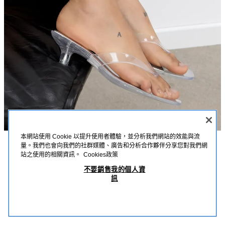
本網站使用 Cookie 以提升使用者體驗，並分析我們網站的效能與流
量。我們也會向我們的社群媒體、廣告和分析合作夥伴分享您對我們網
描述
詳細資訊
MEASUREMENTS
站之使用的相關資訊。
Cookies政策
透明塑料絆帶涼鞋
不要銷售我的個人資
模特兒身高：176 cm
訊
NT$ 1,590
-70%
NT$ 477
透明塑料涼鞋；金屬效果鞋底；夾趾絆帶設計；小貓跟；方頭。
NT$
查看相似產品
鞋跟高度：3.5 公分。
OUT OF STOCK
透明
3383/710/087