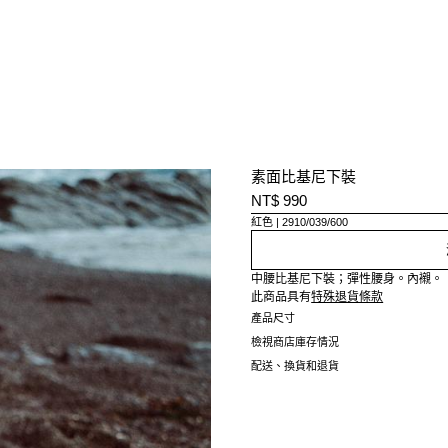
素面比基尼下裝
NT$ 990
紅色
2910/039/600
中腰比基尼下裝；彈性腰身。內襯。
此商品具有
特殊退貨條款
產品尺寸
檢視商店庫存情況
配送、換貨和退貨