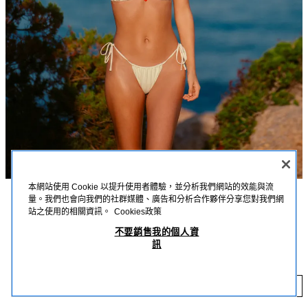
本網站使用 Cookie 以提升使用者體驗，並分析我們網站的效能與流
量。我們也會向我們的社群媒體、廣告和分析合作夥伴分享您對我們網
描述
詳細資訊
MEASUREMENTS
站之使用的相關資訊。
Cookies政策
不要銷售我的個人資
模特兒身高：169 cm
素色綁帶比基尼下裝
訊
NT$ 990
素色中腰比基尼下裝；雙側綁帶可調式鬆緊腰身；內襯。
裸色
0167/209/712
NT
添加