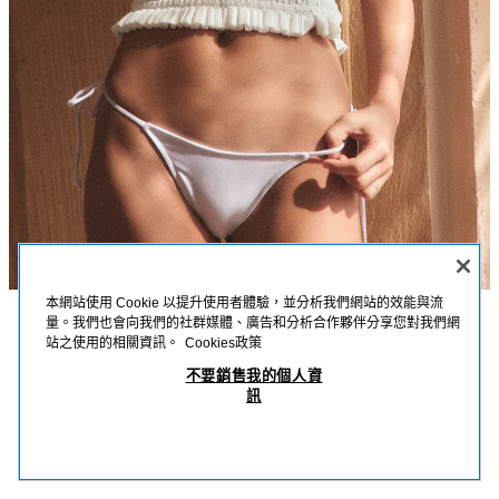
本網站使用 Cookie 以提升使用者體驗，並分析我們網站的效能與流
量。我們也會向我們的社群媒體、廣告和分析合作夥伴分享您對我們網
描述
詳細資訊
MEASUREMENTS
站之使用的相關資訊。
Cookies政策
鏤空刺繡針織上衣
不要銷售我的個人資
模特兒身高：169 cm
訊
NT$ 1,190
-80%
NT$ 238
方領上衣；寬版荷葉邊肩帶；鏤空刺繡拼接設計；彈性蜂巢式衣身。
NT$
白色
5802/032/250
查看相似產品
OUT OF STOCK