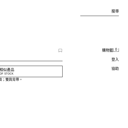
搜尋
0
購物籃
登入
協助
相似產品
OF STOCK
袋；雙肩背帶。