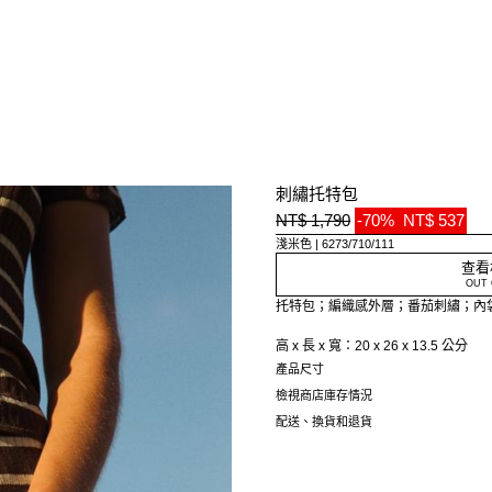
刺繡托特包
NT$ 1,790
-70%
NT$ 537
淺米色
6273/710/111
查看
OUT 
托特包；編織感外層；番茄刺繡；內
高 x 長 x 寬：20 x 26 x 13.5 公分
產品尺寸
檢視商店庫存情況
配送、換貨和退貨