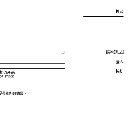
搜尋
0
購物籃
登入
協助
相似產品
OF STOCK
提帶和斜背鍊帶。