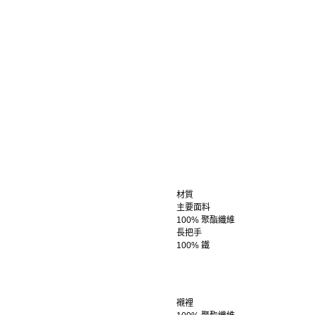
材質
主要面料
100% 聚酯纖維
長把手
100% 鐵
襯裡