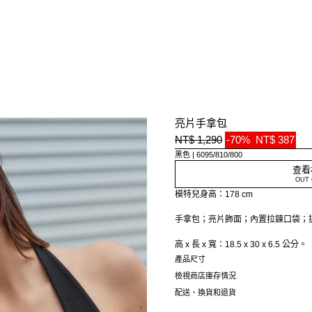
亮片手拿包
NT$ 1,290
-70%
NT$ 387
黑色
6095/810/800
查看
OUT 
模特兒身高：178 cm
手拿包；亮片飾面；內置拉鍊口袋；
高 x 長 x 寬：18.5 x 30 x 6.5 公分。
產品尺寸
檢視商店庫存情況
配送、換貨和退貨