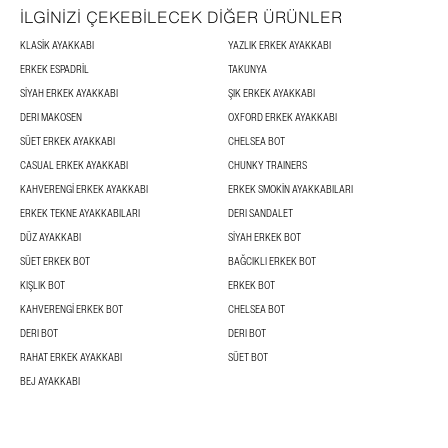
İLGİNİZİ ÇEKEBİLECEK DİĞER ÜRÜNLER
KLASIK AYAKKABI
YAZLIK ERKEK AYAKKABI
ERKEK ESPADRIL
TAKUNYA
SIYAH ERKEK AYAKKABI
ŞIK ERKEK AYAKKABI
DERI MAKOSEN
OXFORD ERKEK AYAKKABI
SÜET ERKEK AYAKKABI
CHELSEA BOT
CASUAL ERKEK AYAKKABI
CHUNKY TRAINERS
KAHVERENGI ERKEK AYAKKABI
ERKEK SMOKIN AYAKKABILARI
ERKEK TEKNE AYAKKABILARI
DERI SANDALET
DÜZ AYAKKABI
SIYAH ERKEK BOT
SÜET ERKEK BOT
BAĞCIKLI ERKEK BOT
KIŞLIK BOT
ERKEK BOT
KAHVERENGI ERKEK BOT
CHELSEA BOT
DERI BOT
DERI BOT
RAHAT ERKEK AYAKKABI
SÜET BOT
BEJ AYAKKABI