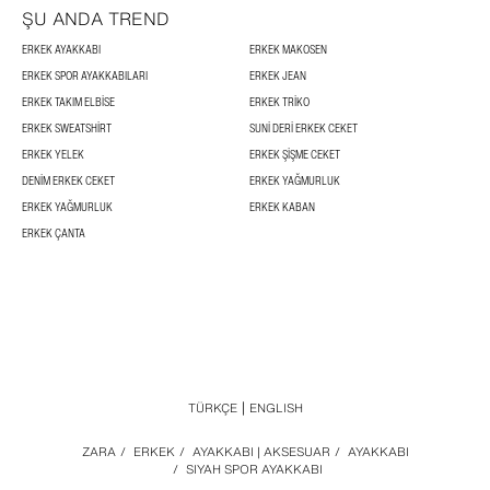
ŞU ANDA TREND
ERKEK AYAKKABI
ERKEK MAKOSEN
ERKEK SPOR AYAKKABILARI
ERKEK JEAN
ERKEK TAKIM ELBISE
ERKEK TRIKO
ERKEK SWEATSHIRT
SUNI DERI ERKEK CEKET
ERKEK YELEK
ERKEK ŞIŞME CEKET
DENIM ERKEK CEKET
ERKEK YAĞMURLUK
ERKEK YAĞMURLUK
ERKEK KABAN
ERKEK ÇANTA
TÜRKÇE
ENGLISH
ZARA
/
ERKEK
/
AYAKKABI | AKSESUAR
/
AYAKKABI
/
SIYAH SPOR AYAKKABI