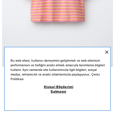
Bu web sitesi, kullanıcı deneyimini geliştirmek ve web sitemizin
performansını ve trafiğini analiz etmek amacıyla tanımlama bilgileri
kullanır. Aynı zamanda site kullanımınızla ilgili bilgileri; sosyal
medya, reklamcılık ve analiz ortaklarımızla paylaşıyoruz.
Çerez
AÇIKLAMA
MALZEMELER
ÖLÇÜLER
Politikası
Kişisel Bilgilerimi
ÇİZGİLİ VE BASKILI T-SHIRT
Kontrast renkli bisiklet yaka, kısa kollu t-shirt. Göğüs ve sırtta baskılı yazı
Satmayın
detaylı. Çizgili.
290,00 TL
-34%
190,00 TL
TURUNCU
6224/211/615
190,
BENZER ÜRÜNLER
TÜKENDİ