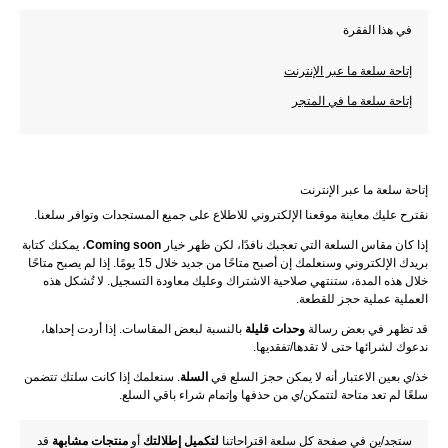
في هذا الفقرة
إتاحة سلعة ما عبر الإنترنت
إتاحة سلعة ما في المتجر
إتاحة سلعة ما عبر الإنترنت
نقترح عليك معاينة موقعنا الإلكتروني للاطلاع على جميع المستجدات وتوافر سلعنا.
إذا كان مقاس السلعة التي تعجبك نافدًا، لكن ظهر خيار 
Coming soon
، يمكنك كتابة 
بريدك الإلكتروني وسنعلمك إن أصبح متاحًا من جديد خلال 15 يومًا. إذا لم يصبح متاحًا 
خلال هذه المدة، ستنتهي صلاحية الاشتراك وعليك معاودة التسجيل. لا تُشكل هذه 
العملية عملية حجز للقطعة.
قد تظهر في بعض رسالة 
وحدات قليلة
 بالنسبة لبعض المقاسات. إذا أردت إحداها، 
ندعوك لشرائها حتى لا تقدها/تفقديها.
خذ/ي بعين الاعتبار أنه لا يمكن حجز السلع في 
السلة
. سنعلمك إذا كانت سلتك تتضمن 
سلعًا لم تعد متاحة لتتمكن/ي من حذفها وإتمام شراء باقي السلع.
ستجد/ين في صفحة كل سلعة اقتراحاتنا 
لتكميل إطلالتك
 أو 
منتجات مشابهة
 قد 