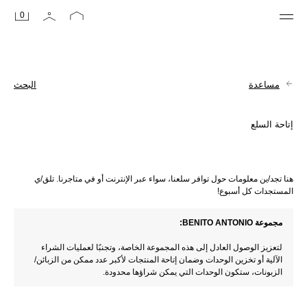
0
مساعدة
البحث
إتاحة السلع
هنا تجد/ين معلومات حول توافر سلعنا، سواء عبر الإنترنت أو في متاجرنا. تلق/ي 
المستجدات كل أسبوع!
مجموعة BENITO ANTONIO:
لتعزيز الوصول العادل إلى هذه المجموعة الخاصة، وتجنبًا لعمليات الشراء 
الآلية أو تخزين الوحدات وضمان إتاحة المنتجات لأكبر عدد ممكن من الزبائن/
الزبونات، ستكون الوحدات التي يمكن شراؤها محدودة.