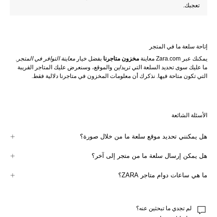
تعجبك.
إتاحة سلعة ما في المتجر
يمكنك عبر Zara.com معاينة 
مخزون متاجرنا
 بفضل خيار 
معاينة التوافر في المتجر
. 
ما عليك سوى تحديد السلعة التي تريد/ين والموقع، وسنعرض عليك المتاجر القريبة 
التي تكون متاحة فيها. نذكرك أن معلومات المخزون في متاجرنا دلالية فقط.
الأسئلة الشائعة
هل يمكنني تحديد موقع سلعة ما من خلال صورة؟
يمكنك إيجاد هذا الخيار في تطبيقنا. انقر/ي على رمز العدسة المكبرة وستتمكن/ين 
هل يمكن إرسال سلعة ما من متجر إلى آخر؟
من البحث بالصور. إن لم تتمكن/ي من إيجاد القطعة التي تريد/ينـ نقترح عليك التواصل 
معنا لنتمكن من مساعدتك.
نعلمك أنه لا يمكننا نقل السلع بين متاجر Zara.
ما هي ساعات دوام متاجر ZARA؟
استعمل/ي أداة 
محدد موقع المتجر
 خاصتنا لمعرفة بيانات أقرب متجر Zara إليك. حدد/
ي المتجر الذي تفضله/تفضلينه وسنعرض عنوان المتجر وهاتفه وساعات الدوام.
لم تجدي ما تبحثين عنه؟