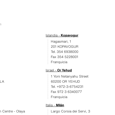
a
Islandia -
Kopavogur
Hagasmari, 1
201 KOPAVOGUR
Tel. 354 6938000
Fax 354 5228001
Franquicia
Israel -
Or Yehud
1 Yoni Netanyahu Street
LA
60200 OR YEHUD
Tel. +972-3-6754231
Fax 972 3 6340077
Franquicia
Italia -
Milán
an Centre - Olaya
Largo Corsia dei Servi, 3