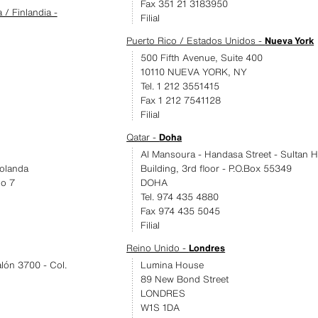
Fax 351 21 3183950
/ Finlandia -
Filial
Puerto Rico / Estados Unidos -
Nueva York
500 Fifth Avenue, Suite 400
10110 NUEVA YORK, NY
Tel. 1 212 3551415
Fax 1 212 7541128
Filial
Qatar -
Doha
Al Mansoura - Handasa Street - Sultan
Holanda
Building, 3rd floor - P.O.Box 55349
so 7
DOHA
Tel. 974 435 4880
Fax 974 435 5045
Filial
Reino Unido -
Londres
alón 3700 - Col.
Lumina House
89 New Bond Street
LONDRES
W1S 1DA