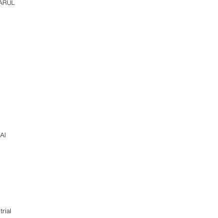
ARUL
Al
rial