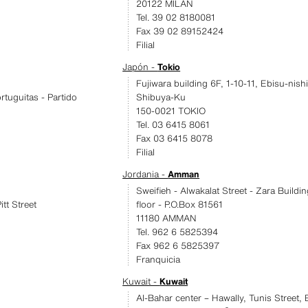
20122 MILAN
Tel. 39 02 8180081
Fax 39 02 89152424
Filial
Japón -
Tokio
Fujiwara building 6F, 1-10-11, Ebisu-nishi
rtuguitas - Partido
Shibuya-Ku
150-0021 TOKIO
Tel. 03 6415 8061
Fax 03 6415 8078
Filial
Jordania -
Amman
Sweifieh - Alwakalat Street - Zara Buildin
itt Street
floor - P.O.Box 81561
11180 AMMAN
Tel. 962 6 5825394
Fax 962 6 5825397
Franquicia
Kuwait -
Kuwait
Al-Bahar center – Hawally, Tunis Street, 