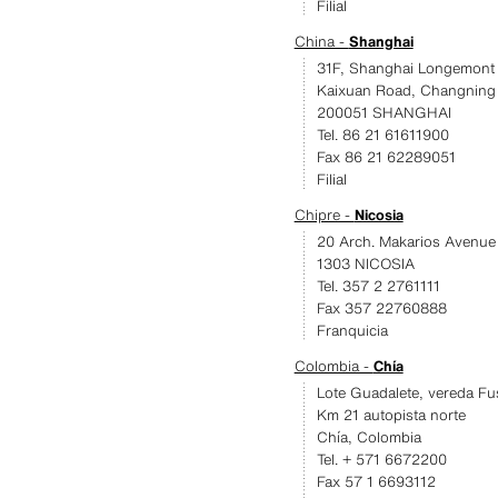
Filial
China -
Shanghai
31F, Shanghai Longemont 
Kaixuan Road, Changning D
200051 SHANGHAI
Tel. 86 21 61611900
Fax 86 21 62289051
Filial
Chipre -
Nicosia
20 Arch. Makarios Avenue I
1303 NICOSIA
Tel. 357 2 2761111
Fax 357 22760888
Franquicia
Colombia -
Chía
Lote Guadalete, vereda Fu
Km 21 autopista norte
Chía, Colombia
Tel. + 571 6672200
Fax 57 1 6693112