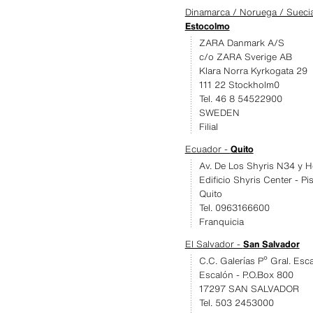
Dinamarca / Noruega / Suecia 
Estocolmo
ZARA Danmark A/S
c/o ZARA Sverige AB
Klara Norra Kyrkogata 29
111 22 Stockholm0
Tel. 46 8 54522900
SWEDEN
Filial
Ecuador -
Quito
Av. De Los Shyris N34 y 
Edificio Shyris Center - Pi
Quito
Tel. 0963166600
Franquicia
El Salvador -
San Salvador
C.C. Galerías Pº Gral. Esc
Escalón - P.O.Box 800
17297 SAN SALVADOR
Tel. 503 2453000