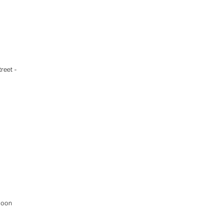
reet -
goon