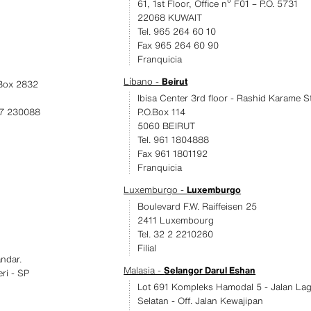
61, 1st Floor, Office nº F01 – P.O. 5731
22068 KUWAIT
Tel. 965 264 60 10
Fax 965 264 60 90
Franquicia
Líbano -
Beirut
.Box 2832
Ibisa Center 3rd floor - Rashid Karame St
17 230088
P.O.Box 114
5060 BEIRUT
Tel. 961 1804888
Fax 961 1801192
Franquicia
Luxemburgo -
Luxemburgo
Boulevard F.W. Raiffeisen 25
2411 Luxembourg
Tel. 32 2 2210260
Filial
ndar.
Malasia -
Selangor Darul Eshan
eri - SP
Lot 691 Kompleks Hamodal 5 - Jalan La
Selatan - Off. Jalan Kewajipan