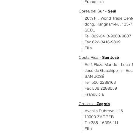
Franquicia
Corea del Sur -
Seúl
20th Fl., World Trade Cen
dong, Kangnam-ku, 135-7
SEÚL
Tel. 822-3413-9800/9807
Fax 822-3413-9899
Filial
Costa Rica -
San José
Edif. Plaza Mundo - Local 5
José de Guachipelín - Es
SAN JOSÉ
Tel. 506 2289163
Fax 506 2288059
Franquicia
Croacia -
Zagreb
Avenija Dubrovnik 16
10000 ZAGREB
T. +385 1 6396 111
Filial