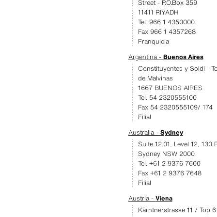
Street - P.O.Box 359
11411 RIYADH
Tel. 966 1 4350000
Fax 966 1 4357268
Franquicia
Argentina -
Buenos Aires
Constituyentes y Soldi - To
de Malvinas
1667 BUENOS AIRES
Tel. 54 2320555100
Fax 54 2320555109/ 174
Filial
Australia -
Sydney
Suite 12.01, Level 12, 130 P
Sydney NSW 2000
Tel. +61 2 9376 7600
Fax +61 2 9376 7648
Filial
Austria -
Viena
Kärntnerstrasse 11 / Top 6