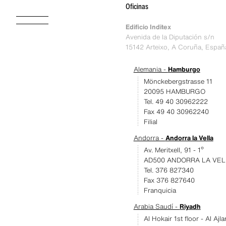
Oficinas
Edificio Inditex
Avenida de la Diputación s/n
15142 Arteixo, A Coruña, Españ
Alemania -
Hamburgo
Mönckebergstrasse 11
20095 HAMBURGO
Tel. 49 40 30962222
Fax 49 40 30962240
Filial
Andorra -
Andorra la Vella
Av. Meritxell, 91 - 1º
AD500 ANDORRA LA VEL
Tel. 376 827340
Fax 376 827640
Franquicia
Arabia Saudí -
Riyadh
Al Hokair 1st floor - Al Ajl