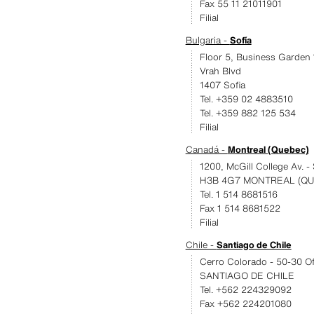
Fax 55 11 21011901
Filial
Bulgaria -
Sofía
Floor 5, Business Garden ‘
Vrah Blvd
1407 Sofia
Tel. +359 02 4883510
Tel. +359 882 125 534
Filial
Canadá -
Montreal (Quebec)
1200, McGill College Av. -
H3B 4G7 MONTREAL (QU
Tel. 1 514 8681516
Fax 1 514 8681522
Filial
Chile -
Santiago de Chile
Cerro Colorado - 50-30 Of
SANTIAGO DE CHILE
Tel. +562 224329092
Fax +562 224201080