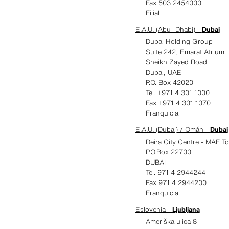
Fax 503 2454000
Filial
E.A.U. (Abu- Dhabi) -
Dubai
Dubai Holding Group
Suite 242, Emarat Atrium
Sheikh Zayed Road
Dubai, UAE
P.O. Box 42020
Tel. +971 4 301 1000
Fax +971 4 301 1070
Franquicia
E.A.U. (Dubai) / Omán -
Dubai
Deira City Centre - MAF Tow
P.O.Box 22700
DUBAI
Tel. 971 4 2944244
Fax 971 4 2944200
Franquicia
Eslovenia -
Ljubljana
Ameriška ulica 8