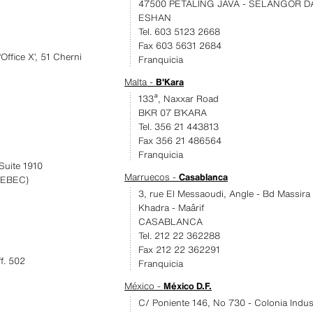
47500 PETALING JAVA - SELANGOR D
ESHAN
Tel. 603 5123 2668
Fax 603 5631 2684
Office X’, 51 Cherni
Franquicia
Malta -
B'Kara
133ª, Naxxar Road
BKR 07 B’KARA
Tel. 356 21 443813
Fax 356 21 486564
Franquicia
 Suite 1910
Marruecos -
Casablanca
EBEC)
3, rue El Messaoudi, Angle - Bd Massira 
Khadra - Maârif
CASABLANCA
Tel. 212 22 362288
Fax 212 22 362291
f. 502
Franquicia
México -
México D.F.
C/ Poniente 146, No 730 - Colonia Indust