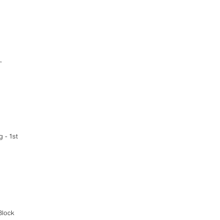
,
g - 1st
Block