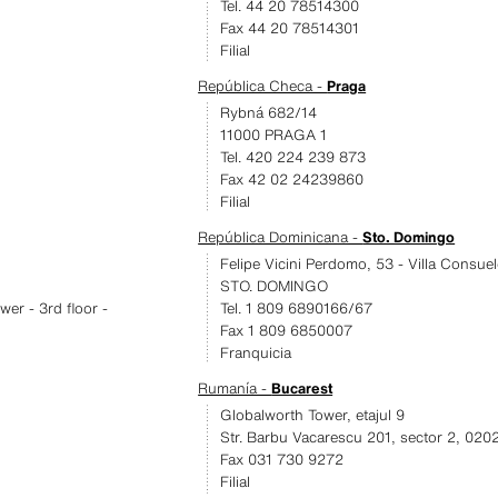
Tel. 44 20 78514300
Fax 44 20 78514301
Filial
República Checa -
Praga
Rybná 682/14
11000 PRAGA 1
Tel. 420 224 239 873
Fax 42 02 24239860
Filial
República Dominicana -
Sto. Domingo
Felipe Vicini Perdomo, 53 - Villa Consue
STO. DOMINGO
er - 3rd floor -
Tel. 1 809 6890166/67
Fax 1 809 6850007
Franquicia
Rumanía -
Bucarest
Globalworth Tower, etajul 9
Str. Barbu Vacarescu 201, sector 2, 020
Fax 031 730 9272
Filial