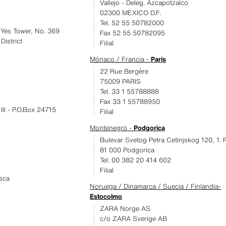
Vallejo - Deleg. Azcapotzalco
02300 MEXICO D.F.
Tel. 52 55 50782000
Yes Tower, No. 369
Fax 52 55 50782095
istrict
Filial
Mónaco / Francia -
París
22 Rue Bergère
75009 PARIS
Tel. 33 1 55788888
Fax 33 1 55788950
II - P.O.Box 24715
Filial
Montenegro -
Podgorica
Bulevar Svetog Petra Cetinjskog 120, 1. 
81 000 Podgorica
Tel. 00 382 20 414 602
Filial
sca
Noruega / Dinamarca / Suecia / Finlandia-
Estocolmo
ZARA Norge AS
c/o ZARA Sverige AB