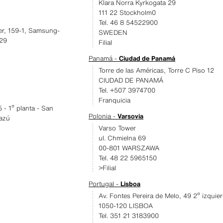
Klara Norra Kyrkogata 29
111 22 Stockholm0
Tel. 46 8 54522900
ter, 159-1, Samsung-
SWEDEN
29
Filial
Panamá -
Ciudad de Panamá
Torre de las Américas, Torre C Piso 12
CIUDAD DE PANAMÁ
Tel. +507 3974700
Franquicia
 - 1º planta - San
Polonia -
Varsovia
cazú
Varso Tower
ul. Chmielna 69
00-801 WARSZAWA
Tel. 48 22 5965150
>Filial
Portugal -
Lisboa
Av. Fontes Pereira de Melo, 49 2º izquie
1050-120 LISBOA
Tel. 351 21 3183900