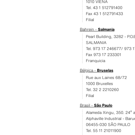
1010 VIENA
Tel. 43 1 512791400
Fax 43 1 512791433
Filial
Bahrein -
Salmania
Pearl Building, 3282 - P.O
SALMANIA
Tel. 973 17 246677/ 973 
Fax 973 17 233301
Franquicia
Bélgica -
Bruselas
Rue aux Laines 68/72
1000 Bruxelles
Tel. 32 2 2210260
Filial
Brasil -
São Paulo
Alameda Xingu, 350. 24º a
Alphaville Industrial - Baru
06455-030 SÃO PAULO
Tel. 55 11 21011900