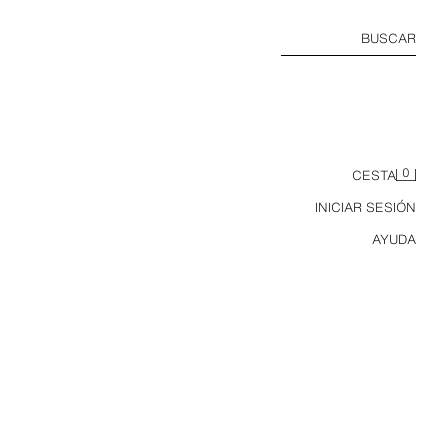
BUSCAR
0
CESTA
INICIAR SESIÓN
AYUDA
RIÑONERA RIPNDIP © X ZARA KIDS