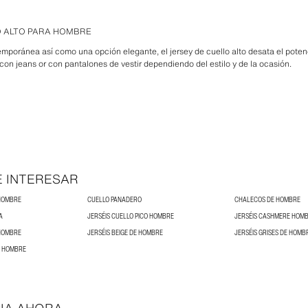
O ALTO PARA HOMBRE
poránea así como una opción elegante, el jersey de cuello alto desata el potenc
 con jeans or con pantalones de vestir dependiendo del estilo y de la ocasión.
E INTERESAR
HOMBRE
CUELLO PANADERO
CHALECOS DE HOMBRE
A
JERSÉIS CUELLO PICO HOMBRE
JERSÉIS CASHMERE HOM
 HOMBRE
JERSÉIS BEIGE DE HOMBRE
JERSÉIS GRISES DE HOMB
E HOMBRE