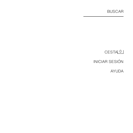
BUSCAR
0
CESTA
INICIAR SESIÓN
AYUDA
JERSEY PUNTO PERLADO CUELLO CREMALLERA