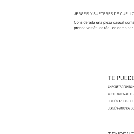
JERSÉIS Y SUÉTERES DE CUELL
Considerada una pieza casual contem
prenda versátil es fácil de combinar
TE PUED
CHAQUETAS PUNTO 
CUELLO CREMALLER
JERSÉIS AZULES DE
JERSÉIS GRUESOS D