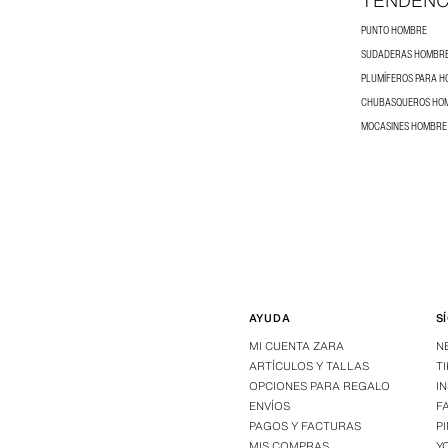
TENDENC
PUNTO HOMBRE
SUDADERAS HOMBR
PLUMÍFEROS PARA 
CHUBASQUEROS HO
MOCASINES HOMBRE
AYUDA
S
MI CUENTA ZARA
N
ARTÍCULOS Y TALLAS
T
OPCIONES PARA REGALO
I
ENVÍOS
F
PAGOS Y FACTURAS
P
MIS COMPRAS
Y