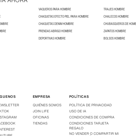
IA AHORA
VAQUEROS PARA HOMBRE
TRAJES HOMBRE
E
CHAQUETAS EFECTO PIEL PARA HOMBRE
CHALECOS HOMBRE
HOMBRE
CHAQUETAS DENIM HOMBRE
CHUBASQUEROS DE HOM
MBRE
PRENDAS ABRIGO HOMBRE
ZAPATOS HOMBRE
DEPORTIVAS HOMBRE
BOLSOS HOMBRE
ÍGUENOS
EMPRESA
POLÍTICAS
EWSLETTER
QUIÉNES SOMOS
POLÍTICA DE PRIVACIDAD
IKTOK
JOIN LIFE
USO DE IA
NSTAGRAM
OFICINAS
CONDICIONES DE COMPRA
ACEBOOK
TIENDAS
CONDICIONES TARJETA
REGALO
INTEREST
NO VENDER O COMPARTIR MI
OUTUBE