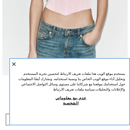
يستخدم موقع الويب هذا ملفات تعريف الارتباط لتحسين تجربة المستخدم
وتحليل أداء موقع الويب الخاص بنا ونسبة استخدامه. ونشارك أيضًا المعلومات
حول استخدامك موقعنا مع شركائنا على مستوى وسائل التواصل الاجتماعي
الوصف
التركيب
القياسات
والإعلانات والتحليلات.
سياسة ملفات تعريف الارتباط
TOP طراز كورسيه بمظهر ساتاني
عدم بيع معلوماتي
طول العارض/ة: 180 cm
الشخصية
29.00 SAR
-70%
99.00 SAR
Top بفتحة صدر على شكل قلب وحمالات رفيعة قابلة للتعديل. تفاصيل درزات
9.00 SAR
واضحة. بطانة داخلية متناسقة اللون. إغلاق جانبي بسحاب مخفي بالخياطة.
شاهد منتجات مماثلة
وردي طباشيري
2734/332/626
نفد من المخزون