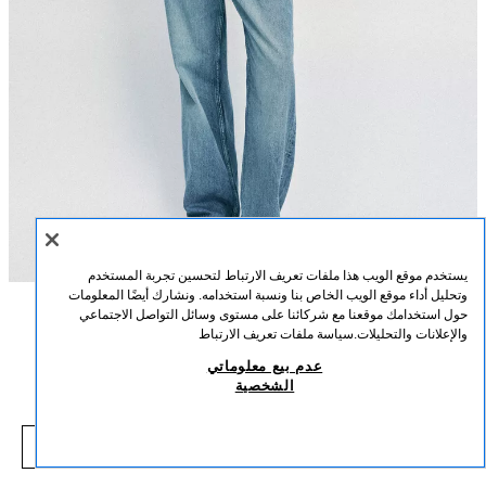
يستخدم موقع الويب هذا ملفات تعريف الارتباط لتحسين تجربة المستخدم
وتحليل أداء موقع الويب الخاص بنا ونسبة استخدامه. ونشارك أيضًا المعلومات
حول استخدامك موقعنا مع شركائنا على مستوى وسائل التواصل الاجتماعي
الوصف
التركيب
القياسات
والإعلانات والتحليلات.
سياسة ملفات تعريف الارتباط
بليزر أنيق بأزرار ذهبية
عدم بيع معلوماتي
طول العارض/ة: 180 cm
الشخصية
99.00 SAR
-73%
379.00 SAR
بليزر بياقة عالية وأكمام طويلة مع حشوات للأكتاف. جيوب أمامية بقلاب. إغلاق أمامي
9.00 SAR
بأزرار ذهبية.
شاهد منتجات مماثلة
بحري
2730/564/401
نفد من المخزون