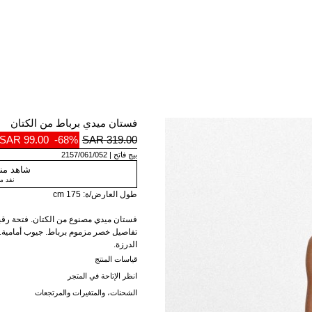
فستان ميدي برباط من الكتان
99.00 SAR
-68%
319.00 SAR
بيج فاتح
2157/061/052
شاهد منت
نفد م
طول العارض/ة: 175 cm
تفاصيل خصر مزموم برباط. جيوب أمامية.
الدرزة.
قياسات المنتج
انظر الإتاحة في المتجر
الشحنات، والمتغيرات والمرتجعات