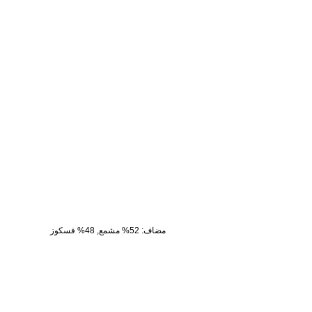
مضاف
:
52% مشمع, 48% فسكوز