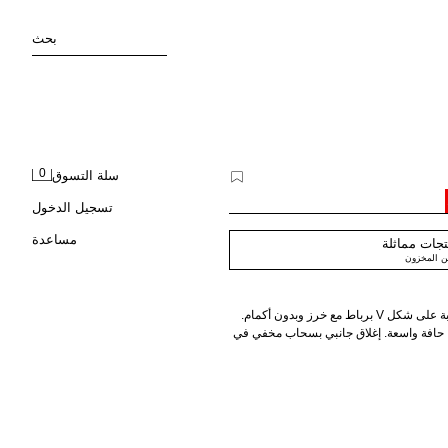
بحث
0
سلة التسوق
تسجيل الدخول
مساعدة
جات مماثلة
ن المخزون
فستان ميدي مصنوع من الكتان. فتحة رقبة على شكل V برباط مع خرز وبدون أكمام.
 حافة واسعة. إغلاق جانبي بسحاب مخفي في