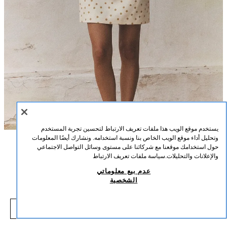
يستخدم موقع الويب هذا ملفات تعريف الارتباط لتحسين تجربة المستخدم
وتحليل أداء موقع الويب الخاص بنا ونسبة استخدامه. ونشارك أيضًا المعلومات
حول استخدامك موقعنا مع شركائنا على مستوى وسائل التواصل الاجتماعي
الوصف
التركيب
القياسات
والإعلانات والتحليلات.
سياسة ملفات تعريف الارتباط
فستان بياقة مربعة وأكمام قصيرة. ظهر مكشوف مع تفاصيل ربطات. بطانة داخلية
فستان قصير بربطات خلفية منقطة
عدم بيع معلوماتي
متناسقة. إغلاق جانبي بسحاب مخفي في الخياطة.
الشخصية
49.00 SAR
-64%
139.00 SAR
خام / بني
4661/350/086
9.00 SAR
شاهد منتجات مماثلة
نفد من المخزون