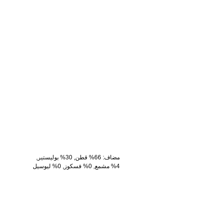
مضاف
:
66% قطن, 30% بوليستير,
4% مشمع, 0% فسكوز, 0% ليوسيل