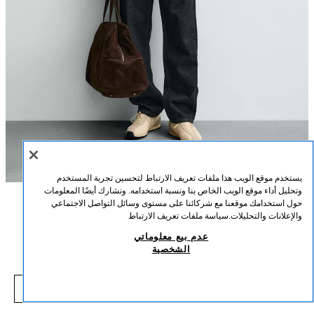
يستخدم موقع الويب هذا ملفات تعريف الارتباط لتحسين تجربة المستخدم
وتحليل أداء موقع الويب الخاص بنا ونسبة استخدامه. ونشارك أيضًا المعلومات
حول استخدامك موقعنا مع شركائنا على مستوى وسائل التواصل الاجتماعي
الوصف
التركيب
القياسات
والإعلانات والتحليلات.
سياسة ملفات تعريف الارتباط
سويت شيرت بولو بياقة متباينة
عدم بيع معلوماتي
طول العارض/ة: 188 cm
الشخصية
75.00 SAR
-46%
139.00 SAR
سويت شيرت بولو بقصة عادية. ياقة مطوية مع إغلاق أمامي بأزرار مخفية بطية. أكمام
5.00 SAR
طويلة. أطراف بنقشة ريب.
شاهد منتجات مماثلة
بني / خام
0526/310/087
نفد من المخزون