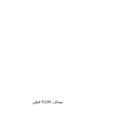
مضاف
:
100% قطن