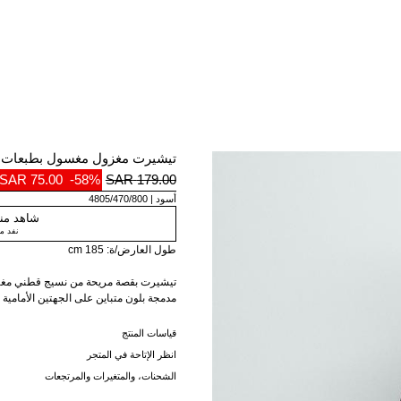
تيشيرت مغزول مغسول بطبعات
75.00 SAR
-58%
179.00 SAR
أسود
4805/470/800
شاهد منت
نفد م
طول العارض/ة: 185 cm
تيشيرت بقصة مريحة من نسيج قطني مغزول
مدمجة بلون متباين على الجهتين الأمامية و
يتميز هذا المنتج بمظهر فريد بفضل عملية
قياسات المنتج
اللون قليلاً عن الصورة.
انظر الإتاحة في المتجر
الشحنات، والمتغيرات والمرتجعات