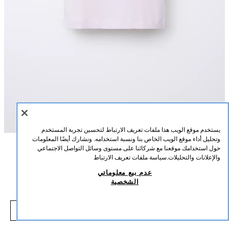
يستخدم موقع الويب هذا ملفات تعريف الارتباط لتحسين تجربة المستخدم
وتحليل أداء موقع الويب الخاص بنا ونسبة استخدامه. ونشارك أيضًا المعلومات
حول استخدامك موقعنا مع شركائنا على مستوى وسائل التواصل الاجتماعي
الوصف
التركيب
القياسات
والإعلانات والتحليلات.
سياسة ملفات تعريف الارتباط
تيشيرت سادة بأكمام ريجلان
عدم بيع معلوماتي
تيشيرت بياقة دائرية وأكمام ريجلان قصيرة.
الشخصية
وردي
5048/607/620
25.00 SAR
-48%
49.00 SAR
5.00 SAR
شاهد منتجات مماثلة
نفد من المخزون