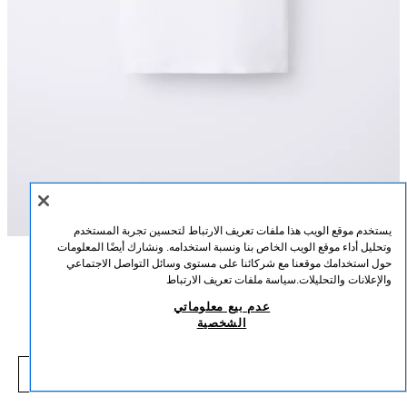
يستخدم موقع الويب هذا ملفات تعريف الارتباط لتحسين تجربة المستخدم
وتحليل أداء موقع الويب الخاص بنا ونسبة استخدامه. ونشارك أيضًا المعلومات
حول استخدامك موقعنا مع شركائنا على مستوى وسائل التواصل الاجتماعي
الوصف
التركيب
القياسات
والإعلانات والتحليلات.
سياسة ملفات تعريف الارتباط
تيشيرت سادة انترلوك
عدم بيع معلوماتي
تيشيرت بياقة دائرية وأكمام قصيرة.
الشخصية
أبيض
4174/608/250
25.00 SAR
-57%
59.00 SAR
5.00 SAR
شاهد منتجات مماثلة
نفد من المخزون