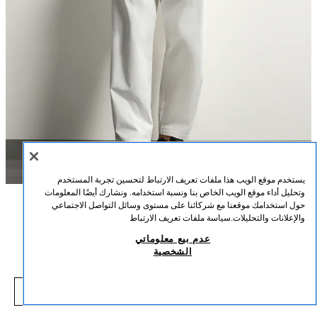
يستخدم موقع الويب هذا ملفات تعريف الارتباط لتحسين تجربة المستخدم
وتحليل أداء موقع الويب الخاص بنا ونسبة استخدامه. ونشارك أيضًا المعلومات
حول استخدامك موقعنا مع شركائنا على مستوى وسائل التواصل الاجتماعي
الوصف
التركيب
القياسات
والإعلانات والتحليلات.
سياسة ملفات تعريف الارتباط
تيشيرت مغزول بياقة باناديرو قطن - كتان
عدم بيع معلوماتي
طول العارض/ة: 188 cm
الشخصية
75.00 SAR
-68%
239.00 SAR
تيشيرت بقصة مريحة منسوج من خيوط القطن والكتان. ياقة دائرية مع إغلاق أمامي
5.00 SAR
بأزرار. أكمام قصيرة. لمسات نهائية بنقشة rib.
شاهد منتجات مماثلة
بني
4938/300/700
نفد من المخزون