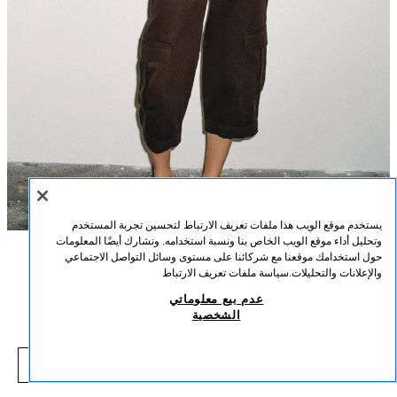
يستخدم موقع الويب هذا ملفات تعريف الارتباط لتحسين تجربة المستخدم
وتحليل أداء موقع الويب الخاص بنا ونسبة استخدامه. ونشارك أيضًا المعلومات
حول استخدامك موقعنا مع شركائنا على مستوى وسائل التواصل الاجتماعي
الوصف
التركيب
القياسات
والإعلانات والتحليلات.
سياسة ملفات تعريف الارتباط
تي شيرت بأكمام قصيرة
عدم بيع معلوماتي
طول العارض/ة: 176 cm
الشخصية
35.00 SAR
-64%
99.00 SAR
قصة عادية - ياقة دائرية - طول عادي - أكمام قصيرة
5.00 SAR
شاهد منتجات مماثلة
تيشيرت مصنوع من نسيج قطني رئيسي. ياقة دائرية وأكمام قصيرة. حافة سفلية
نفد من المخزون
أبيض
1938/151/250
مستقيمة.