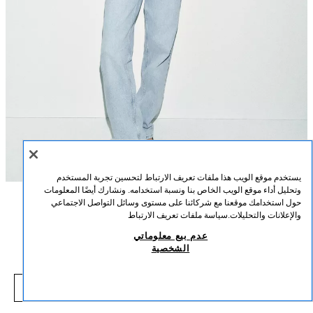
يستخدم موقع الويب هذا ملفات تعريف الارتباط لتحسين تجربة المستخدم
وتحليل أداء موقع الويب الخاص بنا ونسبة استخدامه. ونشارك أيضًا المعلومات
حول استخدامك موقعنا مع شركائنا على مستوى وسائل التواصل الاجتماعي
الوصف
التركيب
القياسات
والإعلانات والتحليلات.
سياسة ملفات تعريف الارتباط
توب طراز كورسيه مغزول
عدم بيع معلوماتي
توب بفتحة صدر مستقيمة وحمالات عريضة. خصر مضبوط. إغلاق أمامي بمشابك خفية.
الشخصية
بني
0014/023/700
49.00 SAR
-50%
99.00 SAR
9.00 SAR
شاهد منتجات مماثلة
نفد من المخزون