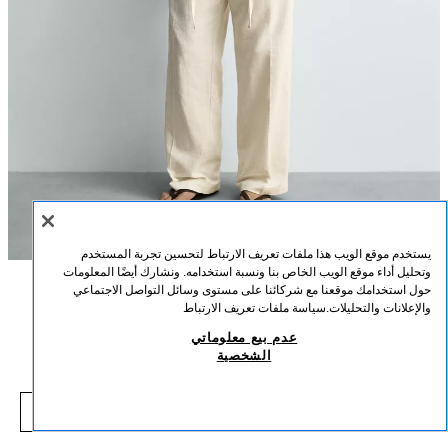
يستخدم موقع الويب هذا ملفات تعريف الارتباط لتحسين تجربة المستخدم
وتحليل أداء موقع الويب الخاص بنا ونسبة استخدامه. ونشارك أيضًا المعلومات
حول استخدامك موقعنا مع شركائنا على مستوى وسائل التواصل الاجتماعي
الوصف
التركيب
القياسات
والإعلانات والتحليلات.
سياسة ملفات تعريف الارتباط
بنطلون بثنيات قطن - كتان
عدم بيع معلوماتي
طول العارض/ة: 185 cm
الشخصية
65.00 SAR
-79%
319.00 SAR
بنطلون بقصة عادية مصنوع من نسيج ممزوج بالقطن والكتان. خصر قابل للتعديل
5.00 SAR
برباط وتفاصيل ثنيات أمامية. جيوب جانبية وتفاصيل جيوب شق خلفية. إغلاق أمامي
شاهد منتجات مماثلة
بسحاب وزر.
نفد من المخزون
خَام
1195/452/712