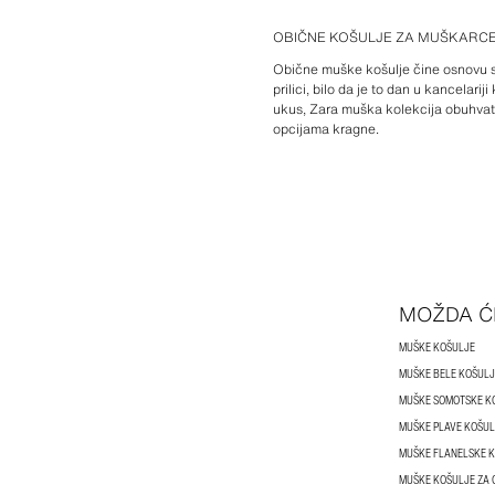
OBIČNE KOŠULJE ZA MUŠKARC
Obične muške košulje čine osnovu sv
prilici, bilo da je to dan u kancelar
ukus, Zara muška kolekcija obuhvata n
opcijama kragne.
MOŽDA Ć
MUŠKE KOŠULJE
MUŠKE BELE KOŠULJ
MUŠKE SOMOTSKE K
MUŠKE PLAVE KOŠUL
MUŠKE FLANELSKE 
MUŠKE KOŠULJE ZA 