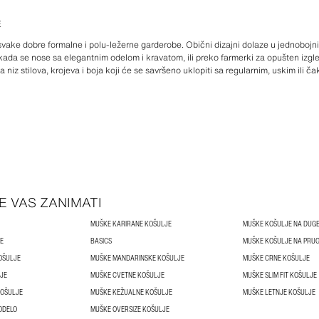
E
ake dobre formalne i polu-ležerne garderobe. Obični dizajni dolaze u jednobojn
iji kada se nose sa elegantnim odelom i kravatom, ili preko farmerki za opušten iz
iz stilova, krojeva i boja koji će se savršeno uklopiti sa regularnim, uskim ili ča
E VAS ZANIMATI
MUŠKE KARIRANE KOŠULJE
MUŠKE KOŠULJE NA DUG
E
BASICS
MUŠKE KOŠULJE NA PRU
OŠULJE
MUŠKE MANDARINSKE KOŠULJE
MUŠKE CRNE KOŠULJE
JE
MUŠKE CVETNE KOŠULJE
MUŠKE SLIM FIT KOŠULJE
KOŠULJE
MUŠKE KEŽUALNE KOŠULJE
MUŠKE LETNJE KOŠULJE
ODELO
MUŠKE OVERSIZE KOŠULJE