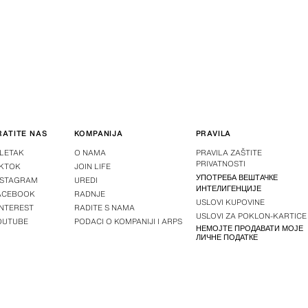
RATITE NAS
KOMPANIJA
PRAVILA
-LETAK
O NAMA
PRAVILA ZAŠTITE
PRIVATNOSTI
IKTOK
JOIN LIFE
УПОТРЕБА ВЕШТАЧКЕ
NSTAGRAM
UREDI
ИНТЕЛИГЕНЦИЈЕ
ACEBOOK
RADNJE
USLOVI KUPOVINE
INTEREST
RADITE S NAMA
USLOVI ZA POKLON-KARTICE
OUTUBE
PODACI O KOMPANIJI I ARPS
НЕМОЈТЕ ПРОДАВАТИ МОЈЕ
ЛИЧНЕ ПОДАТКЕ