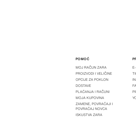
POMOĆ
P
MOJ RAČUN ZARA
E
PROIZVODI I VELIČINE
T
OPCIJE ZA POKLON
I
DOSTAVE
F
PLAĆANJA I RAČUNI
P
MOJA KUPOVINA
Y
ZAMENE, POVRAĆAJI I
POVRAĆAJ NOVCA
ISKUSTVA ZARA