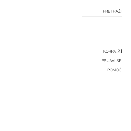
PRETRAŽI
0
KORPA
PRIJAVI SE
POMOĆ
KOŠULJA REGULAR FIT OD LANA I PAMUKA