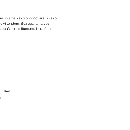
im bojama kako bi odgovarali svakoj
gled vikendom. Bez obzira na vaš
k opuštenim siluetama i različitim
E RUKAVE
GE