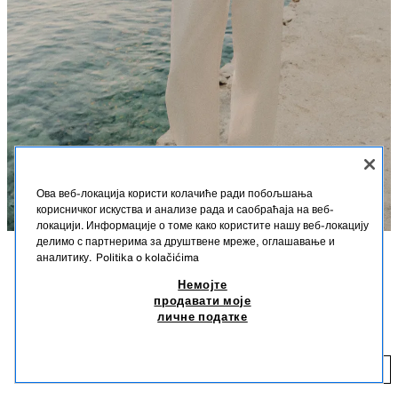
Ова веб-локација користи колачиће ради побољшања
корисничког искуства и анализе рада и саобраћаја на веб-
локацији. Информације о томе како користите нашу веб-локацију
делимо с партнерима за друштвене мреже, оглашавање и
аналитику.
Politika o kolačićima
OPIS
BOJA
SASTAV
MERE
Немојте
SATENSKI TOP SA AMERIČKIM IZREZOM I
+7
продавати моје
Visina modela: 180 cm
ŽIVOTINJSKIM PRINTOM
личне податке
2.590 RSD
Top sa američkim izrezom i otvorenim leđima. Kopčanje skrivenim
dugmićima pozadi.
2.
LEOPARD
8020/566/051
DODAJ