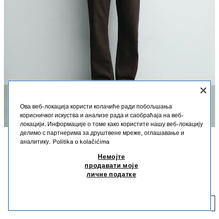
Ова веб-локација користи колачиће ради побољшања
корисничког искуства и анализе рада и саобраћаја на веб-
локацији. Информације о томе како користите нашу веб-локацију
делимо с партнерима за друштвене мреже, оглашавање и
аналитику.
Politika o kolačićima
OPIS
SASTAV
MERE
PRUGASTA POLO MAJICA OD ŽAKARDA
Немојте
3.990 RSD
1.990 RSD
-15%
1.690 RSD
продавати моје
Visina modela: 189 cm
личне податке
3.990 RSD REDOVNA CENA; 1.990 RSD NAJNIŽA CENA U POSLEDNJIH 30 DANA;
1.690 RSD SNIŽENA CENA
Opuštena polo majica od pletiva sa pamukom. Kragna sa reverima i
kopčanjem na dugmiće sa prednje strane. Kratki rukavi. Rebraste ranfle.
1.
SMEĐA
6771/403/700
DODAJ