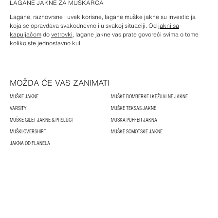
LAGANE JAKNE ZA MUŠKARCA
Lagane, raznovrsne i uvek korisne, lagane muške jakne su investicija
koja se opravdava svakodnevno i u svakoj situaciji. Od
jakni sa
kapuljačom
do
vetrovki,
lagane jakne vas prate govoreći svima o tome
koliko ste jednostavno kul.
MOŽDA ĆE VAS ZANIMATI
MUŠKE JAKNE
MUŠKE BOMBERKE I KEŽUALNE JAKNE
VARSITY
MUŠKE TEKSAS JAKNE
MUŠKE GILET JAKNE & PRSLUCI
MUŠKA PUFFER JAKNA
MUŠKI OVERSHIRT
MUŠKE SOMOTSKE JAKNE
JAKNA OD FLANELA