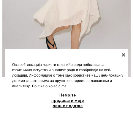
Ова веб-локација користи колачиће ради побољшања
корисничког искуства и анализе рада и саобраћаја на веб-
локацији. Информације о томе како користите нашу веб-локацију
делимо с партнерима за друштвене мреже, оглашавање и
аналитику.
Politika o kolačićima
OPIS
LEPRŠAVI TOP SA AMERIČKIM IZREZOM
SASTAV
MERE
Немојте
2.590 RSD
750 RSD
-48%
390 RSD
продавати моје
Visina modela: 179 cm
2.590 RSD REDOVNA CENA; 750 RSD NAJNIŽA CENA U POSLEDNJIH 30 DANA; 390
личне податке
RSD SNIŽENA CENA
Lepršavi top sa povišenim američkim izrezom. Otvorena leđa. Zaobljen
390
donji rub.
SLIČNI PROIZVODI
EKRU
1165/091/712
NEMA NA ZALIHAMA